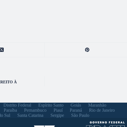
IREITO À
Distrito Federal
Espírito Santo
Goiás
Maranhão
Paraíba
Pernambuco
Piauí
Paraná
Rio de Janeiro
do Sul
Santa Catarina
Sergipe
São Paulo