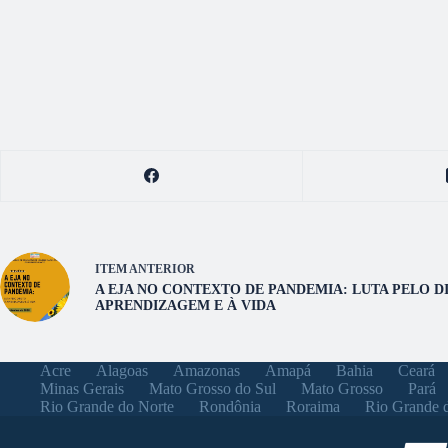
ITEM ANTERIOR
A EJA NO CONTEXTO DE PANDEMIA: LUTA PELO D
APRENDIZAGEM E À VIDA
Acre
Alagoas
Amazonas
Amapá
Bahia
Ceará
Minas Gerais
Mato Grosso do Sul
Mato Grosso
Pará
Rio Grande do Norte
Rondônia
Roraima
Rio Grande 