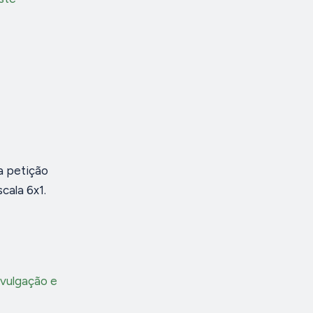
a petição
cala 6x1.
ivulgação e