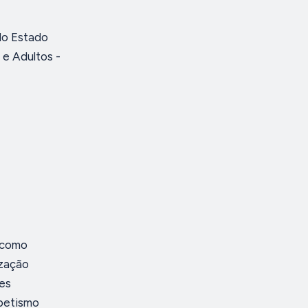
do Estado
 e Adultos -
l como
ização
es
abetismo