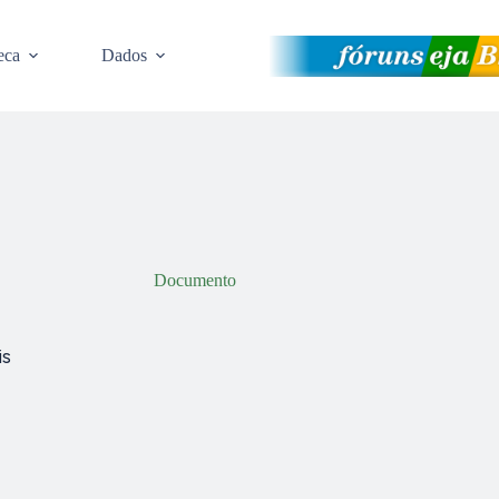
eca
Dados
Documento
is