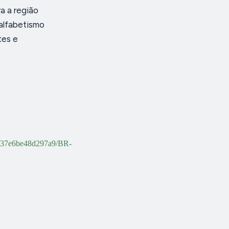
a a região
nalfabetismo
tes e
737e6be48d297a9/BR-