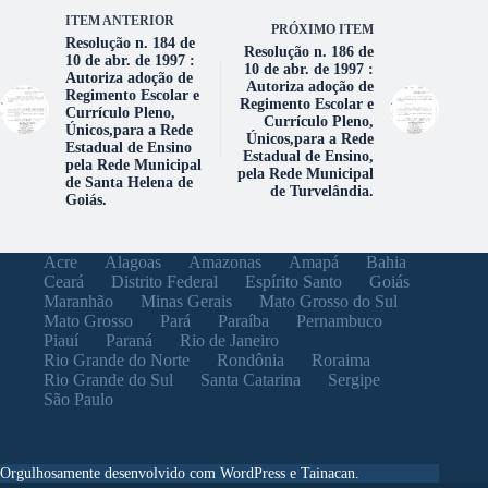
ITEM ANTERIOR
PRÓXIMO ITEM
Resolução n. 184 de
Resolução n. 186 de
10 de abr. de 1997 :
10 de abr. de 1997 :
Autoriza adoção de
Autoriza adoção de
Regimento Escolar e
Regimento Escolar e
Currículo Pleno,
Currículo Pleno,
Únicos,para a Rede
Únicos,para a Rede
Estadual de Ensino
Estadual de Ensino,
pela Rede Municipal
pela Rede Municipal
de Santa Helena de
de Turvelândia.
Goiás.
Acre
Alagoas
Amazonas
Amapá
Bahia
Ceará
Distrito Federal
Espírito Santo
Goiás
Maranhão
Minas Gerais
Mato Grosso do Sul
Mato Grosso
Pará
Paraíba
Pernambuco
Piauí
Paraná
Rio de Janeiro
Rio Grande do Norte
Rondônia
Roraima
Rio Grande do Sul
Santa Catarina
Sergipe
São Paulo
Orgulhosamente desenvolvido com WordPress e Tainacan.