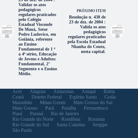
Validar os atos
pedagógicos
PRÓXIMO ITEM
regulares praticados
Resolução n. 438 de
pelo Colégio
23 de dez. de 2004 :
Estadual Visconde
Valida os atos
De Mauá, Setor
pedagógicos
Pedro Ludovico, em
regulares praticados
Goiânia, referente
pela Escola Estadual
ao Ensino
Nhanha do Couto,
Fundamental de 1 ª
nesta capital.
a 4ª séries, Educação
de Jovens e Adultos:
Fundamental, 2°
Segmento e o Ensino
Médio.
Acre
Alagoas
Amazonas
Amapá
Bahia
Ceará
Distrito Federal
Espírito Santo
Goiás
Maranhão
Minas Gerais
Mato Grosso do Sul
Mato Grosso
Pará
Paraíba
Pernambuco
Piauí
Paraná
Rio de Janeiro
Rio Grande do Norte
Rondônia
Roraima
Rio Grande do Sul
Santa Catarina
Sergipe
São Paulo