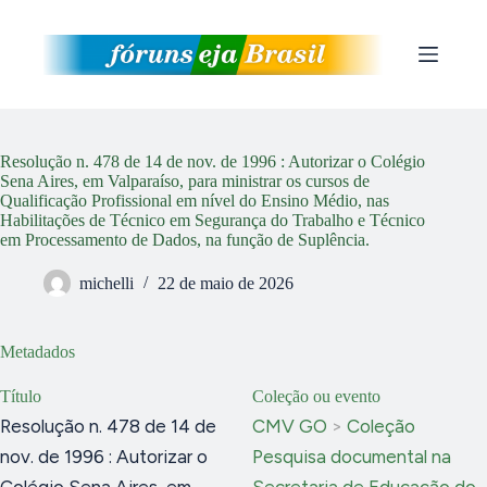
Pular
para
o
conteúdo
Resolução n. 478 de 14 de nov. de 1996 : Autorizar o Colégio
Sena Aires, em Valparaíso, para ministrar os cursos de
Qualificação Profissional em nível do Ensino Médio, nas
Habilitações de Técnico em Segurança do Trabalho e Técnico
em Processamento de Dados, na função de Suplência.
michelli
22 de maio de 2026
Metadados
Título
Coleção ou evento
Resolução n. 478 de 14 de
CMV GO
>
Coleção
nov. de 1996 : Autorizar o
Pesquisa documental na
Colégio Sena Aires, em
Secretaria de Educação do