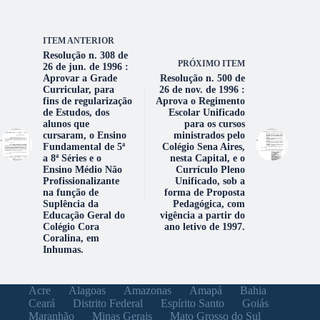
ITEM ANTERIOR
Resolução n. 308 de
PRÓXIMO ITEM
26 de jun. de 1996 :
Aprovar a Grade
Resolução n. 500 de
Curricular, para
26 de nov. de 1996 :
fins de regularização
Aprova o Regimento
de Estudos, dos
Escolar Unificado
alunos que
para os cursos
cursaram, o Ensino
ministrados pelo
Fundamental de 5ª
Colégio Sena Aires,
a 8ª Séries e o
nesta Capital, e o
Ensino Médio Não
Currículo Pleno
Profissionalizante
Unificado, sob a
na função de
forma de Proposta
Suplência da
Pedagógica, com
Educação Geral do
vigência a partir do
Colégio Cora
ano letivo de 1997.
Coralina, em
Inhumas.
Acre
Alagoas
Amazonas
Amapá
Bahia
Ceará
Distrito Federal
Espírito Santo
Goiás
Maranhão
Minas Gerais
Mato Grosso do Sul