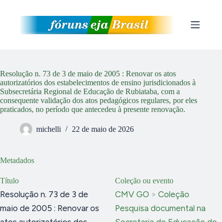
Pular
para
o
conteúdo
Resolução n. 73 de 3 de maio de 2005 : Renovar os atos
autorizatórios dos estabelecimentos de ensino jurisdicionados à
Subsecretária Regional de Educação de Rubiataba, com a
consequente validação dos atos pedagógicos regulares, por eles
praticados, no período que antecedeu à presente renovação.
michelli
22 de maio de 2026
Metadados
Título
Coleção ou evento
Resolução n. 73 de 3 de
CMV GO
>
Coleção
maio de 2005 : Renovar os
Pesquisa documental na
atos autorizatórios dos
Secretaria de Educação do