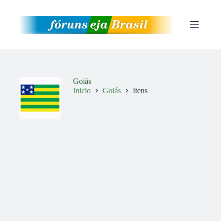
Pular
para
o
conteúdo
Goiás
Inicio
Goiás
Itens