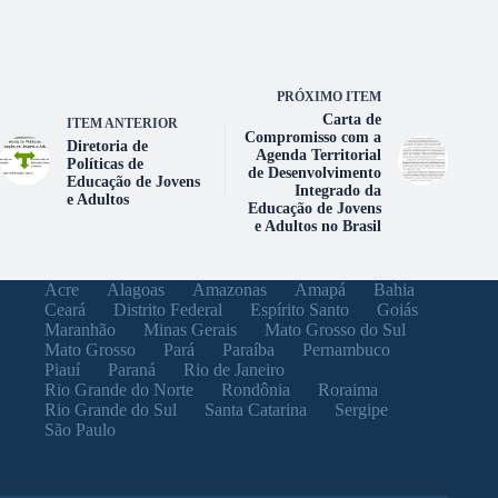
PRÓXIMO ITEM
Carta de
ITEM ANTERIOR
Compromisso com a
Diretoria de
Agenda Territorial
Políticas de
de Desenvolvimento
Educação de Jovens
Integrado da
e Adultos
Educação de Jovens
e Adultos no Brasil
Acre
Alagoas
Amazonas
Amapá
Bahia
Ceará
Distrito Federal
Espírito Santo
Goiás
Maranhão
Minas Gerais
Mato Grosso do Sul
Mato Grosso
Pará
Paraíba
Pernambuco
Piauí
Paraná
Rio de Janeiro
Rio Grande do Norte
Rondônia
Roraima
Rio Grande do Sul
Santa Catarina
Sergipe
São Paulo