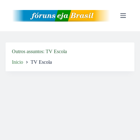
Pular
para
o
conteúdo
Outros assuntos
TV Escola
Inicio
TV Escola