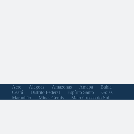
Acre
Alagoas
Amazonas
Amapá
Bahia
Ceará
Distrito Federal
Espírito Santo
Goiás
Maranhão
Minas Gerais
Mato Grosso do Sul
Mato Grosso
Pará
Paraíba
Pernambuco
Piauí
Paraná
Rio de Janeiro
Rio Grande do Norte
Rondônia
Roraima
Rio Grande do Sul
Santa Catarina
Sergipe
São Paulo