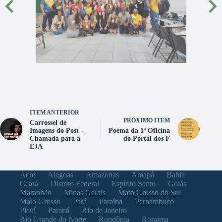
ITEM ANTERIOR
PRÓXIMO ITEM
Carrossel de
Imagens do Post –
Poema da 1ª Oficina
Chamada para a
do Portal dos F
EJA
Acre
Alagoas
Amazonas
Amapá
Bahia
Ceará
Distrito Federal
Espírito Santo
Goiás
Maranhão
Minas Gerais
Mato Grosso do Sul
Mato Grosso
Pará
Paraíba
Pernambuco
Piauí
Paraná
Rio de Janeiro
Rio Grande do Norte
Rondônia
Roraima