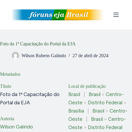
Pular
para
o
conteúdo
Foto da 1ª Capacitação do Portal da EJA
Wilson Rubens Galindo
27 de abril de 2024
Metadados
Título
Local de publicação
Foto da 1ª Capacitação do
Brasil
|
Brasil
>
Centro-
Portal da EJA
Oeste
>
Distrito Federal
>
Brasília
|
Brasil
>
Centro-
Autoria
Oeste
|
Brasil
>
Centro-
Wilson Galindo
Oeste
>
Distrito Federal