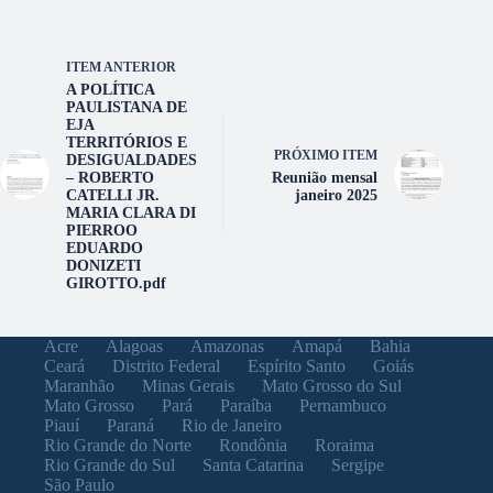
ITEM ANTERIOR
A POLÍTICA
PAULISTANA DE
EJA
TERRITÓRIOS E
PRÓXIMO ITEM
DESIGUALDADES
– ROBERTO
Reunião mensal
CATELLI JR.
janeiro 2025
MARIA CLARA DI
PIERROO
EDUARDO
DONIZETI
GIROTTO.pdf
Acre
Alagoas
Amazonas
Amapá
Bahia
Ceará
Distrito Federal
Espírito Santo
Goiás
Maranhão
Minas Gerais
Mato Grosso do Sul
Mato Grosso
Pará
Paraíba
Pernambuco
Piauí
Paraná
Rio de Janeiro
Rio Grande do Norte
Rondônia
Roraima
Rio Grande do Sul
Santa Catarina
Sergipe
São Paulo