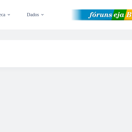
eca
Dados