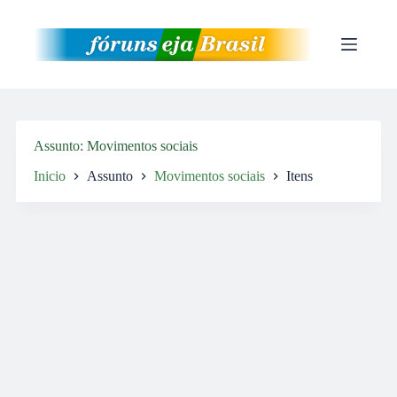
Pular
para
o
conteúdo
Assunto
Movimentos sociais
Inicio
Assunto
Movimentos sociais
Itens