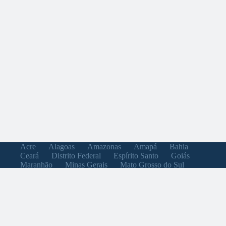
Acre
Alagoas
Amazonas
Amapá
Bahia
Ceará
Distrito Federal
Espírito Santo
Goiás
Maranhão
Minas Gerais
Mato Grosso do Sul
Mato Grosso
Pará
Paraíba
Pernambuco
Piauí
Paraná
Rio de Janeiro
Rio Grande do Norte
Rondônia
Roraima
Rio Grande do Sul
Santa Catarina
Sergipe
São Paulo