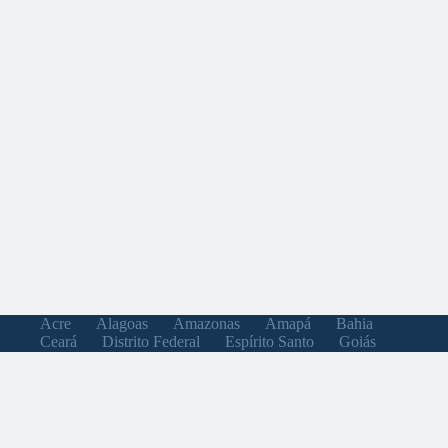
Acre
Alagoas
Amazonas
Amapá
Bahia
Ceará
Distrito Federal
Espírito Santo
Goiás
Maranhão
Minas Gerais
Mato Grosso do Sul
Mato Grosso
Pará
Paraíba
Pernambuco
Piauí
Paraná
Rio de Janeiro
Rio Grande do Norte
Rondônia
Roraima
Rio Grande do Sul
Santa Catarina
Sergipe