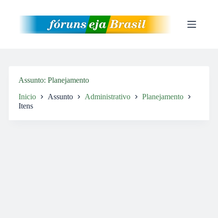
Pular
para
o
conteúdo
Assunto
Planejamento
Inicio
Assunto
Administrativo
Planejamento
Itens