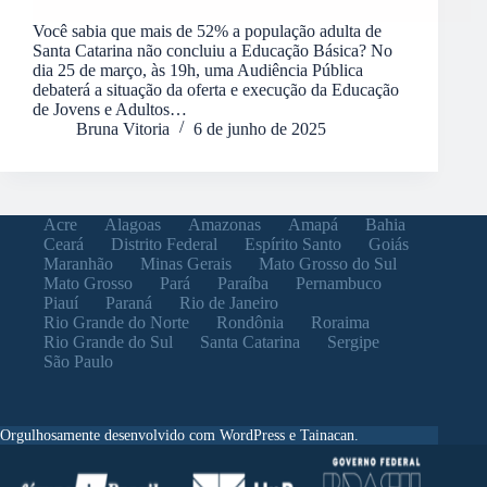
Você sabia que mais de 52% a população adulta de
Santa Catarina não concluiu a Educação Básica? No
dia 25 de março, às 19h, uma Audiência Pública
debaterá a situação da oferta e execução da Educação
de Jovens e Adultos…
Bruna Vitoria
6 de junho de 2025
Acre
Alagoas
Amazonas
Amapá
Bahia
Ceará
Distrito Federal
Espírito Santo
Goiás
Maranhão
Minas Gerais
Mato Grosso do Sul
Mato Grosso
Pará
Paraíba
Pernambuco
Piauí
Paraná
Rio de Janeiro
Rio Grande do Norte
Rondônia
Roraima
Rio Grande do Sul
Santa Catarina
Sergipe
São Paulo
Orgulhosamente desenvolvido com WordPress e Tainacan.