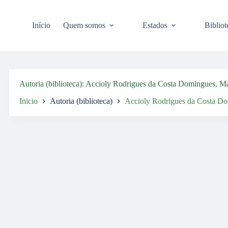
Pular
para
o
Início
Quem somos
Estados
Bibliot
conteúdo
Autoria (biblioteca)
Accioly Rodrigues da Costa Domingues, Ma
Inicio
Autoria (biblioteca)
Accioly Rodrigues da Costa Do