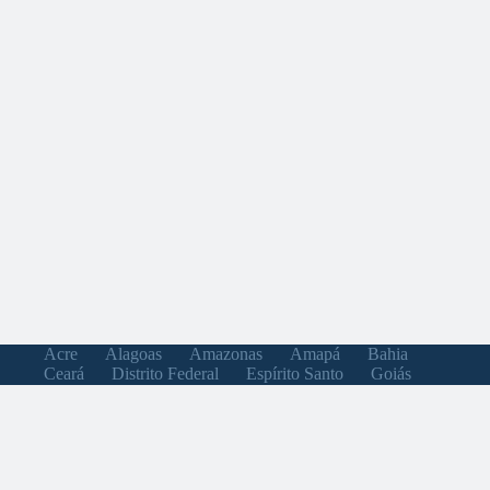
Acre
Alagoas
Amazonas
Amapá
Bahia
Ceará
Distrito Federal
Espírito Santo
Goiás
Maranhão
Minas Gerais
Mato Grosso do Sul
Mato Grosso
Pará
Paraíba
Pernambuco
Piauí
Paraná
Rio de Janeiro
Rio Grande do Norte
Rondônia
Roraima
Rio Grande do Sul
Santa Catarina
Sergipe