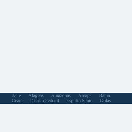
Acre
Alagoas
Amazonas
Amapá
Bahia
Ceará
Distrito Federal
Espírito Santo
Goiás
Maranhão
Minas Gerais
Mato Grosso do Sul
Mato Grosso
Pará
Paraíba
Pernambuco
Piauí
Paraná
Rio de Janeiro
Rio Grande do Norte
Rondônia
Roraima
Rio Grande do Sul
Santa Catarina
Sergipe