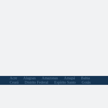
Acre
Alagoas
Amazonas
Amapá
Bahia
Ceará
Distrito Federal
Espírito Santo
Goiás
Maranhão
Minas Gerais
Mato Grosso do Sul
Mato Grosso
Pará
Paraíba
Pernambuco
Piauí
Paraná
Rio de Janeiro
Rio Grande do Norte
Rondônia
Roraima
Rio Grande do Sul
Santa Catarina
Sergipe