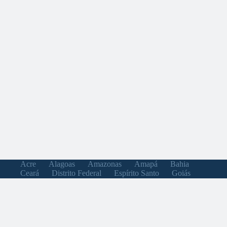
Acre
Alagoas
Amazonas
Amapá
Bahia
Ceará
Distrito Federal
Espírito Santo
Goiás
Maranhão
Minas Gerais
Mato Grosso do Sul
Mato Grosso
Pará
Paraíba
Pernambuco
Piauí
Paraná
Rio de Janeiro
Rio Grande do Norte
Rondônia
Roraima
Rio Grande do Sul
Santa Catarina
Sergipe