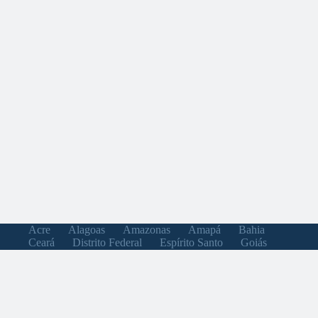
Acre
Alagoas
Amazonas
Amapá
Bahia
Ceará
Distrito Federal
Espírito Santo
Goiás
Maranhão
Minas Gerais
Mato Grosso do Sul
Mato Grosso
Pará
Paraíba
Pernambuco
Piauí
Paraná
Rio de Janeiro
Rio Grande do Norte
Rondônia
Roraima
Rio Grande do Sul
Santa Catarina
Sergipe