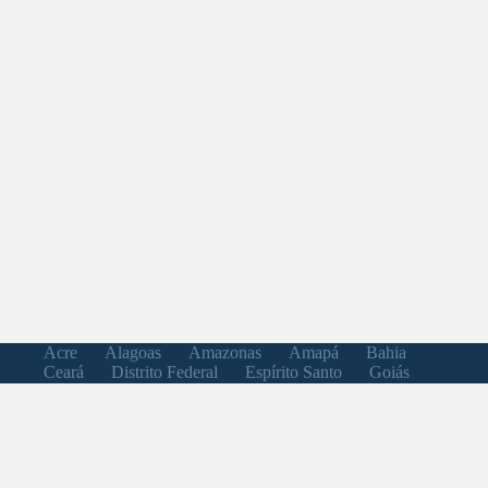
Acre
Alagoas
Amazonas
Amapá
Bahia
Ceará
Distrito Federal
Espírito Santo
Goiás
Maranhão
Minas Gerais
Mato Grosso do Sul
Mato Grosso
Pará
Paraíba
Pernambuco
Piauí
Paraná
Rio de Janeiro
Rio Grande do Norte
Rondônia
Roraima
Rio Grande do Sul
Santa Catarina
Sergipe