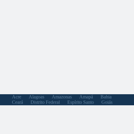
Acre
Alagoas
Amazonas
Amapá
Bahia
Ceará
Distrito Federal
Espírito Santo
Goiás
Maranhão
Minas Gerais
Mato Grosso do Sul
Mato Grosso
Pará
Paraíba
Pernambuco
Piauí
Paraná
Rio de Janeiro
Rio Grande do Norte
Rondônia
Roraima
Rio Grande do Sul
Santa Catarina
Sergipe