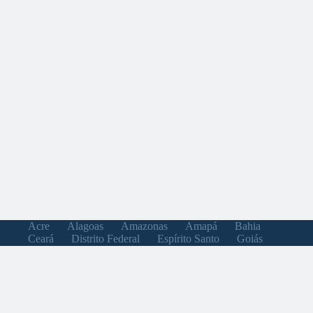
Acre
Alagoas
Amazonas
Amapá
Bahia
Ceará
Distrito Federal
Espírito Santo
Goiás
Maranhão
Minas Gerais
Mato Grosso do Sul
Mato Grosso
Pará
Paraíba
Pernambuco
Piauí
Paraná
Rio de Janeiro
Rio Grande do Norte
Rondônia
Roraima
Rio Grande do Sul
Santa Catarina
Sergipe