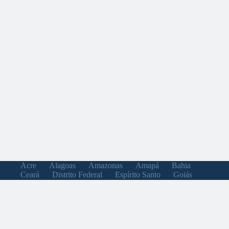
Acre
Alagoas
Amazonas
Amapá
Bahia
Ceará
Distrito Federal
Espírito Santo
Goiás
Maranhão
Minas Gerais
Mato Grosso do Sul
Mato Grosso
Pará
Paraíba
Pernambuco
Piauí
Paraná
Rio de Janeiro
Rio Grande do Norte
Rondônia
Roraima
Rio Grande do Sul
Santa Catarina
Sergipe