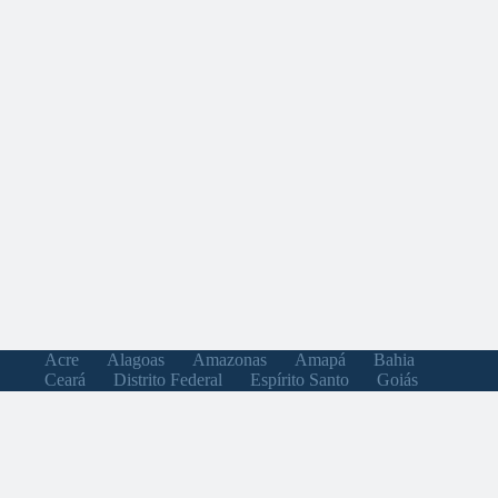
Acre
Alagoas
Amazonas
Amapá
Bahia
Ceará
Distrito Federal
Espírito Santo
Goiás
Maranhão
Minas Gerais
Mato Grosso do Sul
Mato Grosso
Pará
Paraíba
Pernambuco
Piauí
Paraná
Rio de Janeiro
Rio Grande do Norte
Rondônia
Roraima
Rio Grande do Sul
Santa Catarina
Sergipe