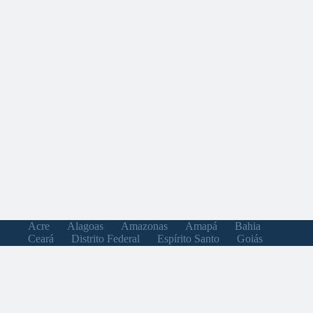
Acre
Alagoas
Amazonas
Amapá
Bahia
Ceará
Distrito Federal
Espírito Santo
Goiás
Maranhão
Minas Gerais
Mato Grosso do Sul
Mato Grosso
Pará
Paraíba
Pernambuco
Piauí
Paraná
Rio de Janeiro
Rio Grande do Norte
Rondônia
Roraima
Rio Grande do Sul
Santa Catarina
Sergipe