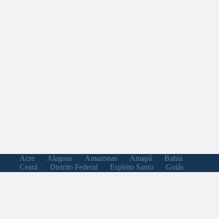
Acre
Alagoas
Amazonas
Amapá
Bahia
Ceará
Distrito Federal
Espírito Santo
Goiás
Maranhão
Minas Gerais
Mato Grosso do Sul
Mato Grosso
Pará
Paraíba
Pernambuco
Piauí
Paraná
Rio de Janeiro
Rio Grande do Norte
Rondônia
Roraima
Rio Grande do Sul
Santa Catarina
Sergipe