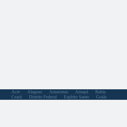
Acre
Alagoas
Amazonas
Amapá
Bahia
Ceará
Distrito Federal
Espírito Santo
Goiás
Maranhão
Minas Gerais
Mato Grosso do Sul
Mato Grosso
Pará
Paraíba
Pernambuco
Piauí
Paraná
Rio de Janeiro
Rio Grande do Norte
Rondônia
Roraima
Rio Grande do Sul
Santa Catarina
Sergipe