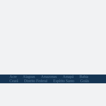
Acre
Alagoas
Amazonas
Amapá
Bahia
Ceará
Distrito Federal
Espírito Santo
Goiás
Maranhão
Minas Gerais
Mato Grosso do Sul
Mato Grosso
Pará
Paraíba
Pernambuco
Piauí
Paraná
Rio de Janeiro
Rio Grande do Norte
Rondônia
Roraima
Rio Grande do Sul
Santa Catarina
Sergipe