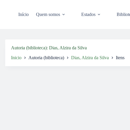
Pular
para
o
Início
Quem somos
Estados
Bibliot
conteúdo
Autoria (biblioteca)
Dias, Alzira da Silva
Inicio
Autoria (biblioteca)
Dias, Alzira da Silva
Itens