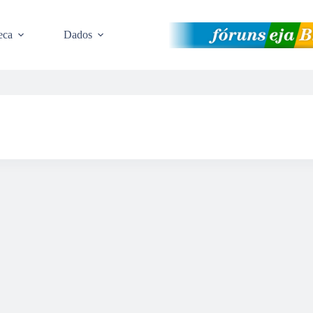
eca
Dados