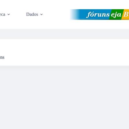
eca
Dados
ens