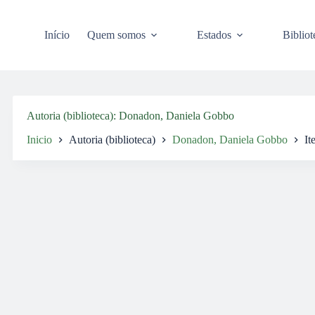
Pular
para
o
Início
Quem somos
Estados
Bibliot
conteúdo
Autoria (biblioteca)
Donadon, Daniela Gobbo
Inicio
Autoria (biblioteca)
Donadon, Daniela Gobbo
It