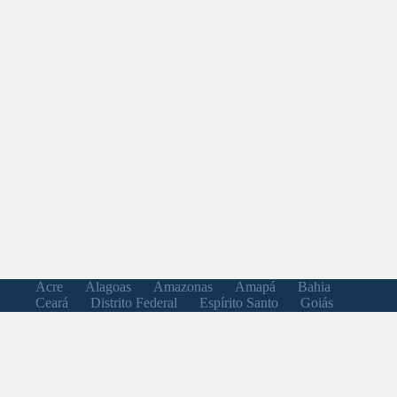
Acre
Alagoas
Amazonas
Amapá
Bahia
Ceará
Distrito Federal
Espírito Santo
Goiás
Maranhão
Minas Gerais
Mato Grosso do Sul
Mato Grosso
Pará
Paraíba
Pernambuco
Piauí
Paraná
Rio de Janeiro
Rio Grande do Norte
Rondônia
Roraima
Rio Grande do Sul
Santa Catarina
Sergipe