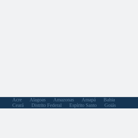
Acre
Alagoas
Amazonas
Amapá
Bahia
Ceará
Distrito Federal
Espírito Santo
Goiás
Maranhão
Minas Gerais
Mato Grosso do Sul
Mato Grosso
Pará
Paraíba
Pernambuco
Piauí
Paraná
Rio de Janeiro
Rio Grande do Norte
Rondônia
Roraima
Rio Grande do Sul
Santa Catarina
Sergipe