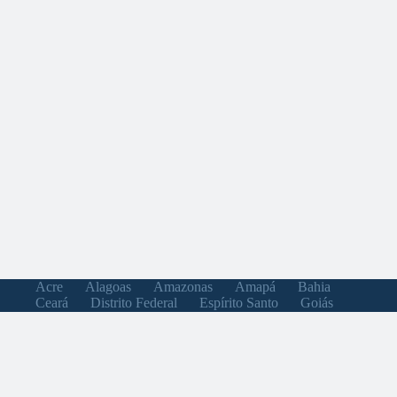
Acre
Alagoas
Amazonas
Amapá
Bahia
Ceará
Distrito Federal
Espírito Santo
Goiás
Maranhão
Minas Gerais
Mato Grosso do Sul
Mato Grosso
Pará
Paraíba
Pernambuco
Piauí
Paraná
Rio de Janeiro
Rio Grande do Norte
Rondônia
Roraima
Rio Grande do Sul
Santa Catarina
Sergipe