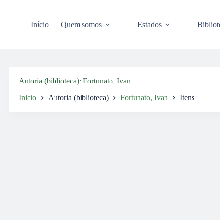
Pular
para
o
Início
Quem somos
Estados
Bibliot
conteúdo
Autoria (biblioteca)
Fortunato, Ivan
Inicio
Autoria (biblioteca)
Fortunato, Ivan
Itens