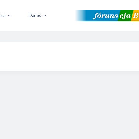
eca
Dados