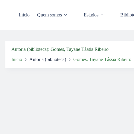
Pular
para
o
Início
Quem somos
Estados
Bibliot
conteúdo
Autoria (biblioteca)
Gomes, Tayane Tássia Ribeiro
Inicio
Autoria (biblioteca)
Gomes, Tayane Tássia Ribeiro