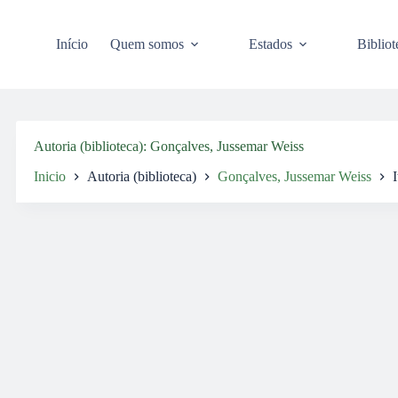
Pular
para
o
Início
Quem somos
Estados
Bibliot
conteúdo
Autoria (biblioteca)
Gonçalves, Jussemar Weiss
Inicio
Autoria (biblioteca)
Gonçalves, Jussemar Weiss
I