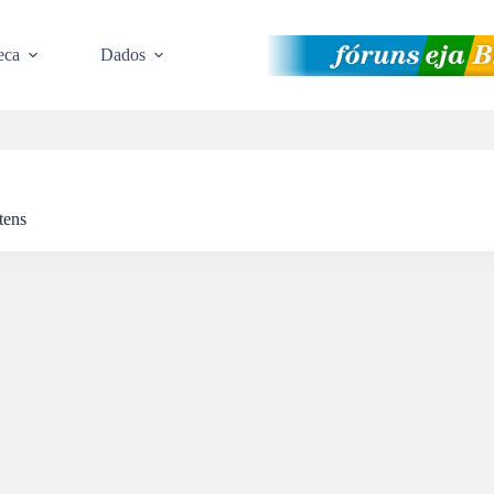
eca
Dados
tens