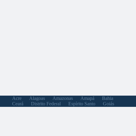
Acre
Alagoas
Amazonas
Amapá
Bahia
Ceará
Distrito Federal
Espírito Santo
Goiás
Maranhão
Minas Gerais
Mato Grosso do Sul
Mato Grosso
Pará
Paraíba
Pernambuco
Piauí
Paraná
Rio de Janeiro
Rio Grande do Norte
Rondônia
Roraima
Rio Grande do Sul
Santa Catarina
Sergipe