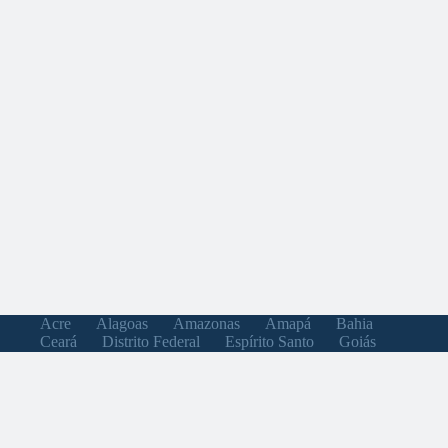
Acre
Alagoas
Amazonas
Amapá
Bahia
Ceará
Distrito Federal
Espírito Santo
Goiás
Maranhão
Minas Gerais
Mato Grosso do Sul
Mato Grosso
Pará
Paraíba
Pernambuco
Piauí
Paraná
Rio de Janeiro
Rio Grande do Norte
Rondônia
Roraima
Rio Grande do Sul
Santa Catarina
Sergipe