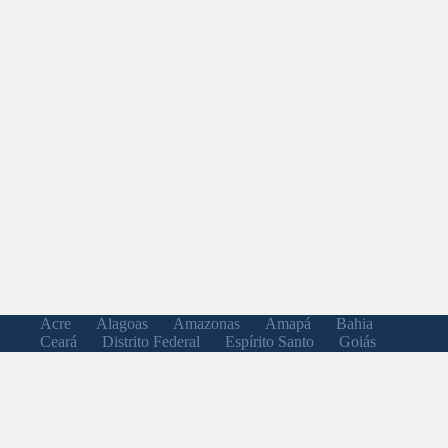
Acre
Alagoas
Amazonas
Amapá
Bahia
Ceará
Distrito Federal
Espírito Santo
Goiás
Maranhão
Minas Gerais
Mato Grosso do Sul
Mato Grosso
Pará
Paraíba
Pernambuco
Piauí
Paraná
Rio de Janeiro
Rio Grande do Norte
Rondônia
Roraima
Rio Grande do Sul
Santa Catarina
Sergipe