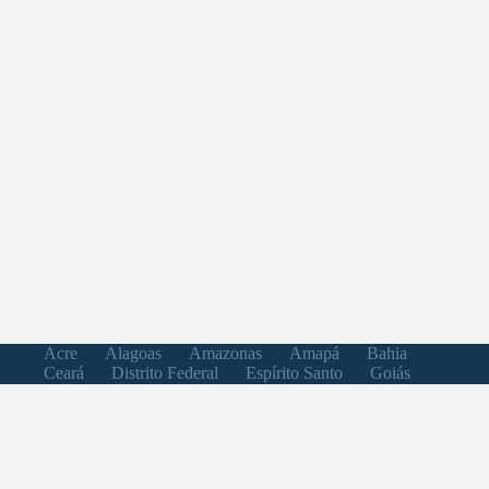
Acre
Alagoas
Amazonas
Amapá
Bahia
Ceará
Distrito Federal
Espírito Santo
Goiás
Maranhão
Minas Gerais
Mato Grosso do Sul
Mato Grosso
Pará
Paraíba
Pernambuco
Piauí
Paraná
Rio de Janeiro
Rio Grande do Norte
Rondônia
Roraima
Rio Grande do Sul
Santa Catarina
Sergipe