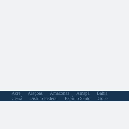
Acre
Alagoas
Amazonas
Amapá
Bahia
Ceará
Distrito Federal
Espírito Santo
Goiás
Maranhão
Minas Gerais
Mato Grosso do Sul
Mato Grosso
Pará
Paraíba
Pernambuco
Piauí
Paraná
Rio de Janeiro
Rio Grande do Norte
Rondônia
Roraima
Rio Grande do Sul
Santa Catarina
Sergipe