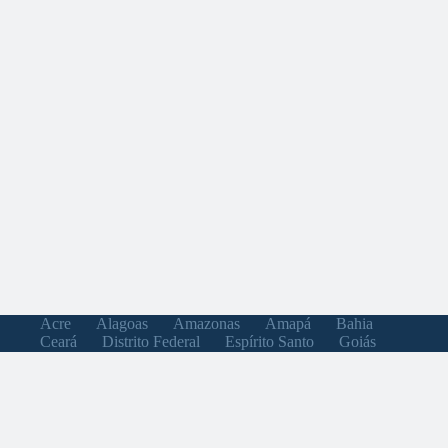
Acre
Alagoas
Amazonas
Amapá
Bahia
Ceará
Distrito Federal
Espírito Santo
Goiás
Maranhão
Minas Gerais
Mato Grosso do Sul
Mato Grosso
Pará
Paraíba
Pernambuco
Piauí
Paraná
Rio de Janeiro
Rio Grande do Norte
Rondônia
Roraima
Rio Grande do Sul
Santa Catarina
Sergipe