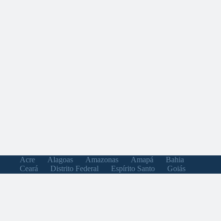
Acre
Alagoas
Amazonas
Amapá
Bahia
Ceará
Distrito Federal
Espírito Santo
Goiás
Maranhão
Minas Gerais
Mato Grosso do Sul
Mato Grosso
Pará
Paraíba
Pernambuco
Piauí
Paraná
Rio de Janeiro
Rio Grande do Norte
Rondônia
Roraima
Rio Grande do Sul
Santa Catarina
Sergipe