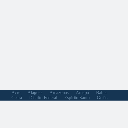
Acre
Alagoas
Amazonas
Amapá
Bahia
Ceará
Distrito Federal
Espírito Santo
Goiás
Maranhão
Minas Gerais
Mato Grosso do Sul
Mato Grosso
Pará
Paraíba
Pernambuco
Piauí
Paraná
Rio de Janeiro
Rio Grande do Norte
Rondônia
Roraima
Rio Grande do Sul
Santa Catarina
Sergipe