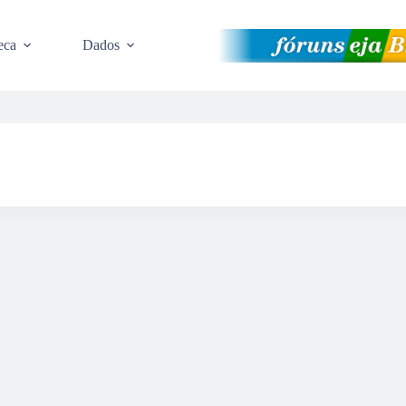
eca
Dados