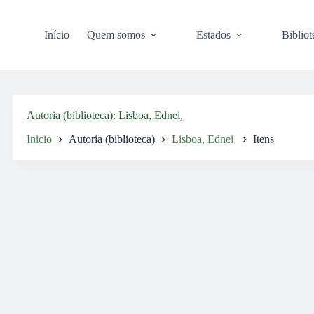
Pular
para
o
Início
Quem somos
Estados
Bibliot
conteúdo
Autoria (biblioteca)
Lisboa, Ednei,
Inicio
Autoria (biblioteca)
Lisboa, Ednei,
Itens