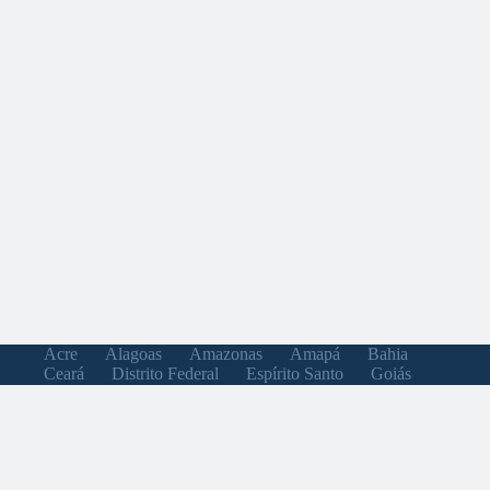
Acre
Alagoas
Amazonas
Amapá
Bahia
Ceará
Distrito Federal
Espírito Santo
Goiás
Maranhão
Minas Gerais
Mato Grosso do Sul
Mato Grosso
Pará
Paraíba
Pernambuco
Piauí
Paraná
Rio de Janeiro
Rio Grande do Norte
Rondônia
Roraima
Rio Grande do Sul
Santa Catarina
Sergipe