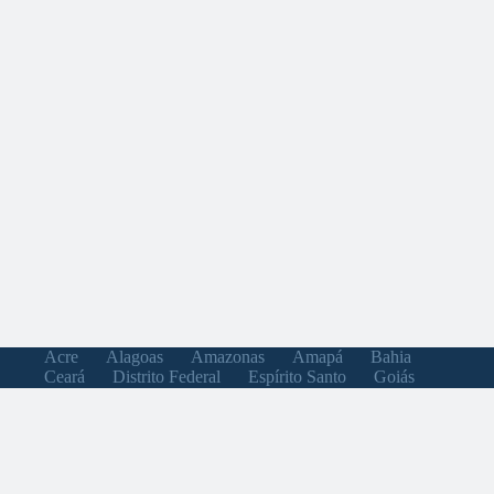
Acre
Alagoas
Amazonas
Amapá
Bahia
Ceará
Distrito Federal
Espírito Santo
Goiás
Maranhão
Minas Gerais
Mato Grosso do Sul
Mato Grosso
Pará
Paraíba
Pernambuco
Piauí
Paraná
Rio de Janeiro
Rio Grande do Norte
Rondônia
Roraima
Rio Grande do Sul
Santa Catarina
Sergipe