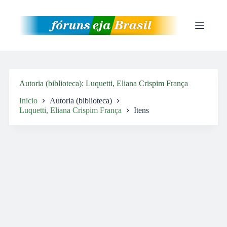
Pular
para
o
conteúdo
Autoria (biblioteca)
Luquetti, Eliana Crispim França
Inicio
Autoria (biblioteca)
Luquetti, Eliana Crispim França
Itens