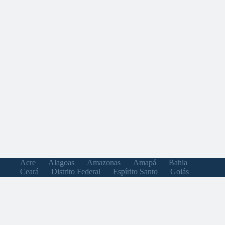
Acre
Alagoas
Amazonas
Amapá
Bahia
Ceará
Distrito Federal
Espírito Santo
Goiás
Maranhão
Minas Gerais
Mato Grosso do Sul
Mato Grosso
Pará
Paraíba
Pernambuco
Piauí
Paraná
Rio de Janeiro
Rio Grande do Norte
Rondônia
Roraima
Rio Grande do Sul
Santa Catarina
Sergipe